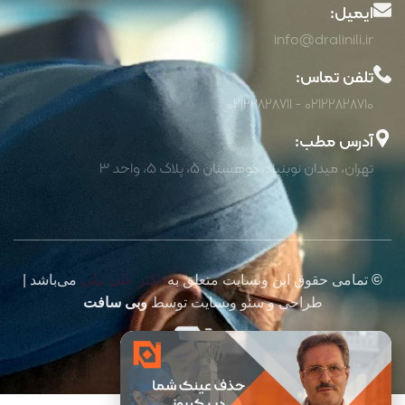
ایمیل:
info@dralinili.ir
تلفن تماس:
02122828710 - 02122828711
آدرس مطب:
تهران، میدان نوبنیاد، کوهستان 5، پلاک 5، واحد 3
©
تمامی حقوق این وبسایت متعلق به
دکتر علی نیلی
می‌باشد |
طراحی و سئو وبسایت توسط
وبی سافت