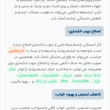
جهات مختلف، تمرکز بر روی اشیاء دور و نزدیک و بستن و باز
کردن چشم‌ها به آرامی، می‌تواند به تقویت عضلات چشم و
کاهش خستگی چشم کمک کند.
اصلاح عیوب انکساری:
اگر خستگی چشم شما ناشی از عیوب انکساری اصلاح نشده
است، مراجعه به چشم پزشک و استفاده از عینک یا
لنز تماسی
مناسب، می‌تواند به رفع این مشکل کمک کند. همچنین در
صورت تمایل به حذف دائمی عینک و اصلاح عیوب انکساری برای
همیشه، می توانید با صلاحدید جراح چشم پزشک از انواع
عمل
حذف عینک
مانند
لیزیک
،
فمتولیزیک
،
فمتواسمایل
،
لازک
،
TransPRK
،
PRK
،
کاشت لنز ICL
و … بهره بگیرید.
کاهش استرس و بهبود خواب:
مدیریت استرس، داشتن خواب کافی و استراحت مناسب بدن،