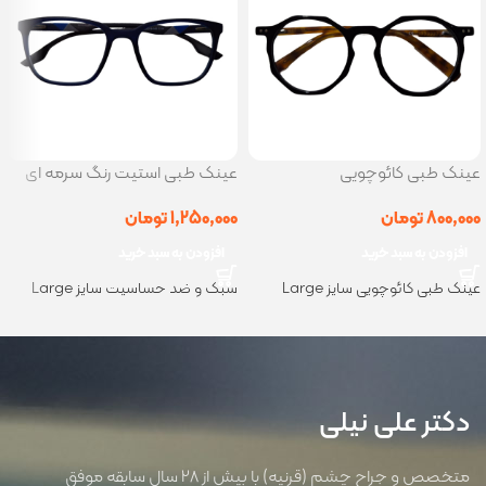
عینک طبی کائوچویی
عینک طبی استیت رنگ سرمه ای
800,000
تومان
1,250,000
تومان
افزودن به سبد خرید
افزودن به سبد خرید
عینک طبی کائوچویی سایز Large
سبک و ضد حساسیت سایز Large
دکتر علی نیلی
متخصص و جراح چشم (قرنیه) با بیش از 28 سال سابقه موفق