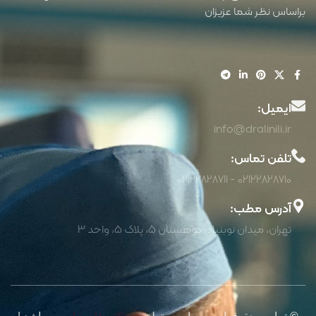
براساس نظر شما عزیزان
ایمیل:
info@dralinili.ir
تلفن تماس:
02122828710 - 02122828711
آدرس مطب:
تهران، میدان نوبنیاد، کوهستان 5، پلاک 5، واحد 3