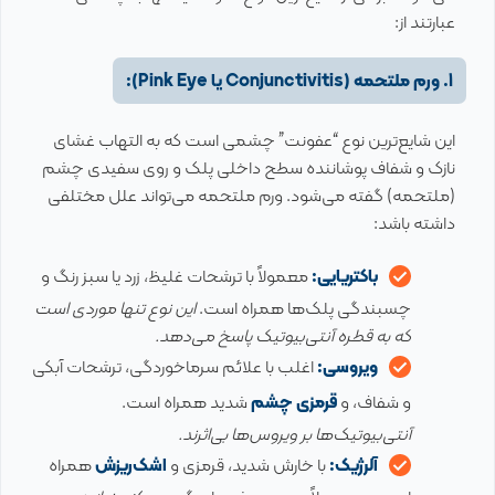
عبارتند از:
1. ورم ملتحمه (Conjunctivitis یا Pink Eye):
این شایع‌ترین نوع “عفونت” چشمی است که به التهاب غشای
نازک و شفاف پوشاننده سطح داخلی پلک و روی سفیدی چشم
(ملتحمه) گفته می‌شود. ورم ملتحمه می‌تواند علل مختلفی
داشته باشد:
باکتریایی:
معمولاً با ترشحات غلیظ، زرد یا سبز رنگ و
چسبندگی پلک‌ها همراه است.
این نوع تنها موردی است
که به قطره آنتی‌بیوتیک پاسخ می‌دهد.
ویروسی:
اغلب با علائم سرماخوردگی، ترشحات آبکی
و شفاف، و
قرمزی چشم
شدید همراه است.
آنتی‌بیوتیک‌ها بر ویروس‌ها بی‌اثرند.
آلرژیک:
با خارش شدید، قرمزی و
اشک‌ریزش
همراه