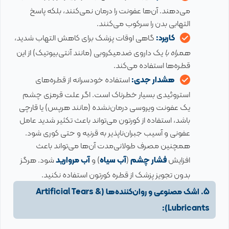
می‌دهند. آن‌ها عفونت را درمان نمی‌کنند، بلکه پاسخ
التهابی بدن را سرکوب می‌کنند.
کاربرد:
گاهی اوقات پزشک برای کاهش التهاب شدید،
همراه با
یک داروی ضدمیکروبی (مانند آنتی‌بیوتیک) از این
قطره‌ها استفاده می‌کند.
هشدار جدی:
استفاده خودسرانه از قطره‌های
استروئیدی بسیار خطرناک است. اگر علت قرمزی چشم
یک عفونت ویروسی درمان‌نشده (مانند هرپس) یا قارچی
باشد، استفاده از کورتون می‌تواند باعث تکثیر شدید عامل
عفونی و آسیب جبران‌ناپذیر به قرنیه و حتی کوری شود.
همچنین مصرف طولانی‌مدت آن‌ها می‌تواند باعث
افزایش
فشار چشم
(
آب سیاه
) و
آب مروارید
شود. هرگز
بدون تجویز پزشک از قطره کورتون استفاده نکنید.
5. اشک مصنوعی و روان‌کننده‌ها (Artificial Tears &
Lubricants):