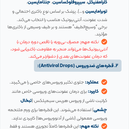
کلرامفنیکل
،
سیپروفلوکساسین
،
جنتامایسین
،
توبرامایسین
و…). پزشک بر اساس نوع باکتری احتمالی و
شدت عفونت، آنتی‌بیوتیک مناسب را انتخاب می‌کند.
برخی “وسیع‌الطیف” هستند و بر طیف وسیعی از باکتری‌ها
مؤثرند.
نکته مهم: مصرف بی‌رویه یا ناقص دوره درمان با
آنتی‌بیوتیک‌ها می‌تواند منجر به مقاومت باکتریایی شود،
که درمان عفونت‌های بعدی را دشوارتر می‌کند.
2. قطره‌های ضدویروس (Antiviral Drops):
عملکرد:
جلوی تکثیر ویروس‌های خاصی را می‌گیرند.
کاربرد:
برای درمان عفونت‌های ویروسی
خاص
مانند
کراتیت ناشی از ویروس هرپس سیمپلکس (
تبخال
چشمی
) استفاده می‌شوند. این قطره‌ها برای ورم ملتحمه
ویروسی معمولی (ناشی از آدنوویروس‌ها) کاربردی ندارند.
نکته مهم:
این قطره‌ها کاملاً تجویزی هستند و فقط