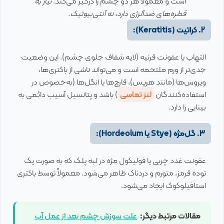
است و معمولاً هر دو چشم را درگیر می‌کند.
نیاز به
قطره‌های ضدآلرژی دارد، نه آنتی‌بیوتیک.
2. کراتیت (Keratitis):
التهاب یا عفونت قرنیه (لایه شفاف جلوی چشم). این وضعیت
جدی‌تر از ورم ملتحمه است و می‌تواند ناشی از باکتری‌ها،
ویروس‌ها (مانند هرپس)، قارچ‌ها یا انگل‌ها (به‌خصوص در
استفاده‌کنندگان
لنز تماسی
) باشد و پتانسیل آسیب دائمی به
بینایی را دارد.
3. گل‌مژه (Stye یا Hordeolum):
عفونت غدد چربی یا فولیکول مژه در لبه پلک که به صورت یک
توده قرمز، متورم و دردناک ظاهر می‌شود. معمولاً توسط باکتری
استافیلوکوک ایجاد می‌شود.
مقالات مرتبط دیگر:
علت سوزش چشم بعد از عمل آب