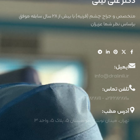
دکتر علی نیلی
متخصص و جراح چشم (قرنیه) با بیش از 28 سال سابقه موفق
براساس نظر شما عزیزان
ایمیل:
info@dralinili.ir
تلفن تماس:
02122828710 - 02122828711
آدرس مطب:
تهران، میدان نوبنیاد، کوهستان 5، پلاک 5، واحد 3