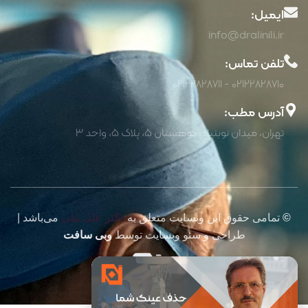
ایمیل:
info@dralinili.ir
تلفن تماس:
02122828710 - 02122828711
آدرس مطب:
تهران، میدان نوبنیاد، کوهستان 5، پلاک 5، واحد 3
©
تمامی حقوق این وبسایت متعلق به
دکتر علی نیلی
می‌باشد |
طراحی و سئو وبسایت توسط
وبی سافت