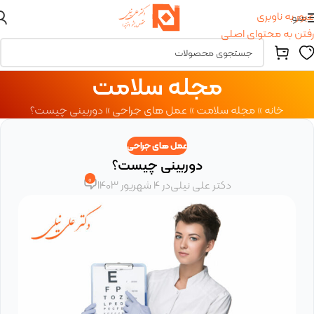
عبور به ناوبری
منو
رفتن به محتوای اصلی
مجله سلامت
خانه
»
مجله سلامت
»
عمل های جراحی
»
دوربینی چیست؟
عمل های جراحی
دوربینی چیست؟
0
دکتر علی نیلی
در 4 شهریور 1403