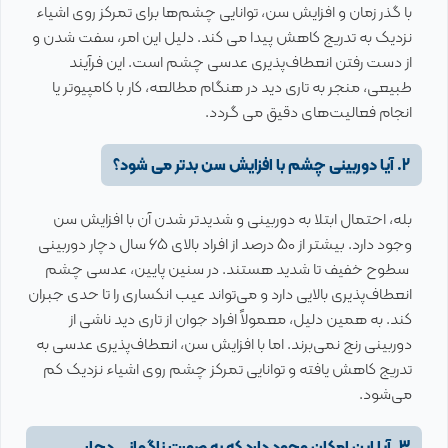
با گذر زمان و افزایش سن، توانایی چشم‌ها برای تمرکز روی اشیاء
نزدیک به تدریج کاهش پیدا می کند. دلیل این امر، سفت شدن و
از دست رفتن انعطاف‌پذیری عدسی چشم است. این فرآیند
طبیعی، منجر به تاری دید در هنگام مطالعه، کار با کامپیوتر یا
انجام فعالیت‌های دقیق می گردد.
2. آیا دوربینی چشم با افزایش سن بدتر می شود؟
بله، احتمال ابتلا به دوربینی و شدیدتر شدن آن با افزایش سن
وجود دارد. بیشتر از 50 درصد از افراد بالای 65 سال دچار دوربینی
سطوح خفیف تا شدید هستند. در سنین پایین، عدسی چشم
انعطاف‌پذیری بالایی دارد و می‌تواند عیب انکساری را تا حدی جبران
کند. به همین دلیل، معمولاً افراد جوان از تاری دید ناشی از
دوربینی رنج نمی‌برند. اما با افزایش سن، انعطاف‌پذیری عدسی به
تدریج کاهش یافته و توانایی تمرکز چشم روی اشیاء نزدیک کم
می‌شود.
3. آیا این امکان وجود دارد که به صورت ناگهانی دچار