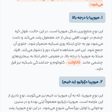
می‌شود:
1. میوپیا با درجه بالا
این نوع شایع‌ترین شکل میوپیا است. در این حالت، طول کره
چشم در جهت افقی بیش از حد معمول رشد می‌کند و باعث
می‌شود نور به جای اینکه روی شبکیه متمرکز شود، جلوی آن
جمع شود. این امر، مشاهده اشیاء دور را دشوار می‌کند. افراد
مبتلا به میوپیا با درجه بالا، در معرض خطر ابتلا به بیماری‌های
چشمی مانند
کاتاراکت
، گلوکوم و جداشدگی شبکیه نیز قرار
دارند.
2. میوپیا دژنراتیو (بدخیم)
این نوع میوپیا، که به آن میوپیا بدخیم نیز می‌گویند، نوع نادری از
این عارضه است. میوپیا دژنراتیو معمولاً ارثی بوده و در سنین
نوجوانی یا اوایل بزرگسالی شروع می‌شود. در این نوع میوپیا، رشد