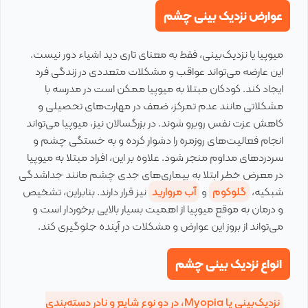
عوارض نزدیک بینی چشم
میوپیا یا نزدیک‌بینی، فقط به معنای تاری دید اشیاء دور نیست.
این عارضه می‌تواند عواقب و مشکلات متعددی در زندگی فرد
ایجاد کند. کودکان مبتلا به میوپیا ممکن است در مدرسه با
مشکلاتی مانند عدم تمرکز، ضعف در مهارت‌های تحصیلی و
کاهش عزت نفس روبرو شوند. در بزرگسالان نیز، میوپیا می‌تواند
انجام فعالیت‌های روزمره را دشوار کرده و به خستگی چشم و
سردردهای مداوم منجر شود. علاوه بر این، افراد مبتلا به میوپیا
در معرض خطر ابتلا به بیماری‌های جدی چشم مانند جداشدگی
شبکیه،
گلوکوم
و
آب مروارید
نیز قرار دارند. بنابراین، تشخیص
و درمان به موقع میوپیا از اهمیت بسیار بالایی برخوردار است و
می‌تواند از بروز این عوارض و مشکلات در آینده جلوگیری کند.
انواع نزدیک بینی چشم
نزدیک‌بینی یا Myopia، در دو نوع شایع و نادر دسته‌بندی