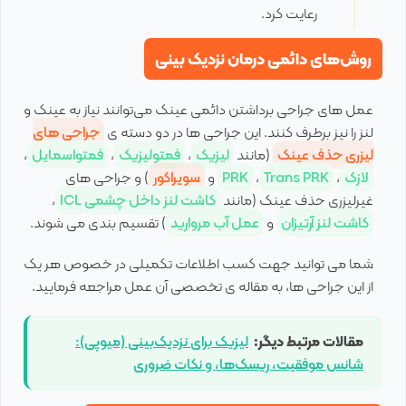
رعایت کرد.
روش‌های دائمی درمان نزدیک بینی
عمل های جراحی برداشتن دائمی عینک می‌توانند نیاز به عینک و
لنز را نیز برطرف کنند. این جراحی ها در دو دسته ی
جراحی های
لیزری حذف عینک
(مانند
لیزیک
،
فمتولیزیک
،
فمتواسمایل
،
لازک
،
Trans PRK
،
PRK
و
سوپراکور
) و جراحی های
غیرلیزری حذف عینک (مانند
کاشت لنز داخل چشمی ICL
،
کاشت لنز آرتیزان
و
عمل آب مروارید
) تقسیم بندی می شوند.
شما می توانید جهت کسب اطلاعات تکمیلی در خصوص هر یک
از این جراحی ها، به مقاله ی تخصصی آن عمل مراجعه فرمایید.
مقالات مرتبط دیگر:
لیزیک برای نزدیک‌بینی (میوپی):
شانس موفقیت، ریسک‌ها، و نکات ضروری