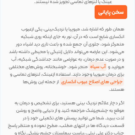
عینک یا لنزهای تماسی تجویز شده نیستند.
سخن پایانی
همان طور که اشاره شد، میوپیا یا نزدیک‌بینی، یکی ازعیوب
انکساری شایع است که در آن، نور به جای اینکه روی شبکیه
متمرکز شود، جلوی آن جمع شده و باعث تاری دید اشیاء دور
می‌شود. این عارضه می‌تواند دلایل ژنتیکی یا محیطی داشته باشد
و در صورت عدم درمان، به عوارضی مانند جداشدگی شبکیه، آب
مروارید و
آب سیاه
منجر شود. خوشبختانه، روش‌های مختلفی
برای درمان میوپیا وجود دارند. استفاده ازعینک، لنزهای تماسی و
جراحی های اصلاح عیوب انکساری
از جمله این روش‌ها
هستند.
اگر دچار علائم نزدیک بینی هستید، برای تشخیص و درمان به
موقع به چشم‌پزشک مراجعه کنید و از دنیایی واضح و روشن
لذت ببرید. شما می توانید پرسش های تکمیلی خود را در
قسمت دیدگاه ها در انتهای مطلب، مطرح نموده و منتظر پاسخ
جناب دکتر علی نیلی، ریاست بیمارستان چشم پزشکی نگاه و