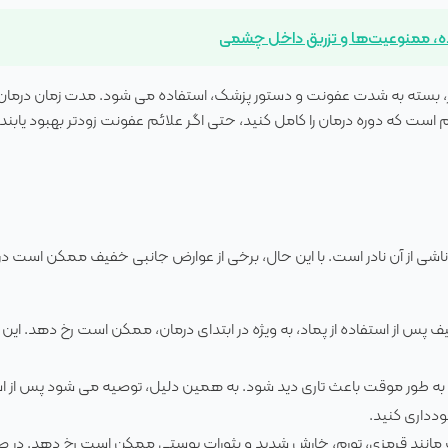
ده، ممنوعیت‌ها و تزریق داخل چشمی
معمولاً پماد اریترومایسین چشمی ۲ تا ۶ بار در روز، بسته به شدت عفونت و دستور پزشک، استفاده می شود. مدت زمان درما
 معمولاً بین ۱ تا ۲ هفته است. مهم است که دوره درمان را کامل کنید، حتی اگر علائم عفونت زودتر بهبود یابند،
شی از آن نادر است. با این حال، برخی از عوارض جانبی خفیف ممکن است در
از استفاده از پماد، به ویژه در ابتدای درمان، ممکن است رخ دهد. این 
ه طور موقت باعث تاری دید شود. به همین دلیل، توصیه می شود پس از است
خودداری کنید.
ک مانند قرمزی، تورم، خارش شدید و بثورات پوستی ممکن است رخ دهد. در ص