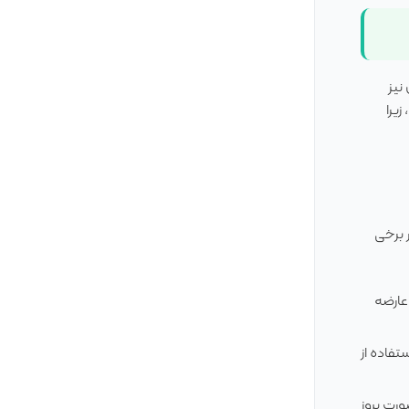
ن نیز
 زیرا
 برخی
عارضه
فاده از
ورت بروز