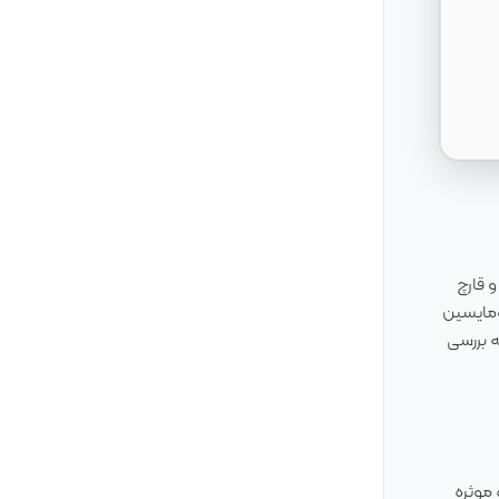
 قارچ
رومایسین
ه بررسی
موثره