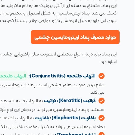
این پماد، متعلق به دسته ای از آنتی بیوتیک ها به نام ماکرولیدها 
کمک می کند. پماد اریترومایسین به شکل استریل و مخصوص است
شود. این دارو به دلیل اثربخشی بالا و عوارض جانبی نسبتاً کم
موارد مصرف پماد اریترومایسین چشمی
این پماد برای درمان انواع مختلفی از عفونت های باکتریایی چشم م
اشاره کرد:
التهاب ملتحمه (Conjunctivitis):
التهاب ملتحم
شایع ترین عفونت های چشمی است. پماد اریترومایسین به ط
می کند.
کراتیت (Keratitis):
کراتیت
به التهاب قرنیه، قسمت
هستند و پماد اریترومایسین می تواند در درمان این نوع کرات
بلفاریت (Blepharitis):
بلفاریت
به التهاب پلک ها گ
پماد اریترومایسین می تواند به کنترل عفونت باکتریایی پ
تراخم (Trachoma):
تراخم یک عفونت چشمی جدی اس