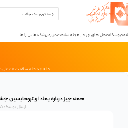
عبور به ناوبری
رفتن به محتوای اصلی
نه
فروشگاه
عمل های جراحی
مجله سلامت
درباره پزشک
تماس با ما
خانه
»
مجله سلامت
»
عمل ه
همه چیز درباره پماد اریترومایسین 
ارسال توسط
دکت