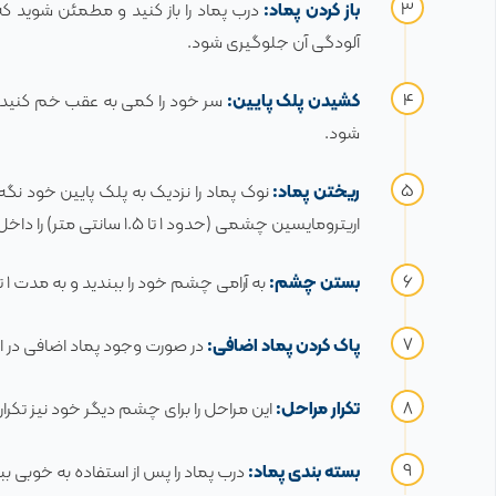
باز کردن پماد:
درب پماد را باز کنید و مطمئن شوید که
آلودگی آن جلوگیری شود.
کشیدن پلک پایین:
سر خود را کمی به عقب خم کنید و
شود.
ریختن پماد:
نوک پماد را نزدیک به پلک پایین خود نگه 
اریترومایسین چشمی (حدود ۱ تا ۱.۵ سانتی متر) را داخل کیسه پلک پایین بریزید.
بستن چشم:
به آرامی چشم خود را ببندید و به مدت ۱ تا ۲ دقیقه بسته نگه دارید. این کار به پخش شدن پماد در سطح چشم کمک می کند.
پاک کردن پماد اضافی:
در صورت وجود پماد اضافی در اطر
تکرار مراحل:
این مراحل را برای چشم دیگر خود نیز تکر
بسته بندی پماد:
درب پماد را پس از استفاده به خوبی بب