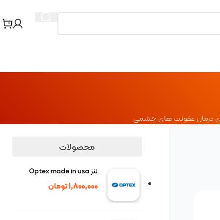
برای درمان عفونت های چشمی
محصولات
لنز Optex made in usa
1,800,000
تومان