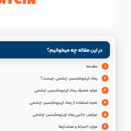
در این مقاله چه میخوانیم؟
مقدمه
1
پماد اریترومایسین چشمی چیست؟
2
موارد مصرف پماد اریترومایسین چشمی
3
نحوه استفاده از پماد اریترومایسین چشمی
4
عوارض جانبی پماد اریترومایسین چشمی
5
موارد احتیاط و هشدارها
6