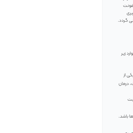
عفونت
یری
ی گردد.
رد زیر
ی از
، درمان
یت
ا باشد.
ر به