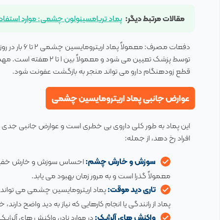
مقالات مرتبط دیگر:
پماد تریامسینولون چشمی: موارد استفا
دفعات مصرف: 
توسط پزشک تعیین می شود و
قطع زودهنگام دارو می تواند منجر به بازگشت عفونت شود.
عوارض جانبی پماد اریترومایسین چشمی
این پماد به طور کلی داروی بی خطری است و عوارض جانبی جدی نا
افراد رخ دهد، از جمله:
سوزش و خارش چشم:
احساس سوزش و خارش خفیف پس 
معمولاً گذرا است و به مرور زمان بهبود می یابد.
تاری دید موقت:
پماد اریترومایسین چشمی می تواند ب
پماد از رانندگی یا انجام کارهایی که نیاز به دید واضح دارند، 
واکنش های آلرژیک:
در موارد نادر، واکنش های آلرژی