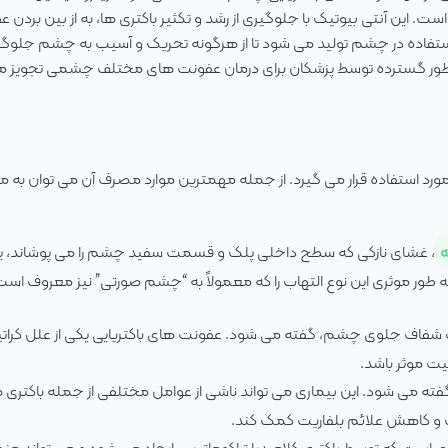
است. این آنتی بیوتیک با جلوگیری از رشد و تکثیر باکتری ها، به از بین بردن 
فاده در چشم تولید می شود تا از هرگونه تحریک و آسیب به چشم جلوگ
، به طور گسترده توسط پزشکان برای درمان عفونت های مختلف چشمی تجویز م
ورد استفاده قرار می گیرد. از جمله مهمترین موارد مصرف آن می توان به موا
ه
، غشای نازکی که سطح داخلی پلک و قسمت سفید چشم را می پوشاند، یک
ور موثری این نوع التهاب را که معمولاً به “چشم صورتی” نیز معروف است
 شفاف جلوی چشم، گفته می شود. عفونت های باکتریایی یکی از علل کرات
یت موثر باشد.
فته می شود. این بیماری می تواند ناشی از عوامل مختلفی از جمله باکتری ه
لک و کاهش علائم بلفاریت کمک کند.
ت که توسط باکتری کلامیدیا تراکوماتیس ایجاد می شود و می تواند منج