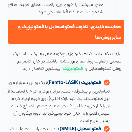
خارج می‌کند. با خروج این بافت، انحنای قرنیه اصلاح
شده و دید شما کاملاً شفاف می‌شود.
مقایسه کلیدی: تفاوت فمتواسمایل با فمتولیزیک و
سایر روش‌ها
برای اینکه بدانید کدام تکنولوژی چگونه عمل می‌کند، باید درک
درستی از تفاوت روش‌های روز داشته باشید. در حال حاضر دو
روش فمتواسمایل و
فمتولیزیک
بیشترین تقاضا را دارند:
فمتولیزیک (
Femto-LASIK
):
یک روش بسیار ایمن،
تمام‌لیزری و پیشرفته است. در این روش، جراح با استفاده از
لیزر فمتوسکند یک لایه نازک (فلپ) روی قرنیه ایجاد کرده،
آن را کنار می‌زند تا لیزر اگزایمر شماره چشم را اصلاح کند، و
سپس فلپ را به جای خود برمی‌گرداند. دوره ریکاوری آن
بسیار سریع است.
فمتواسمایل (
SMILE
):
یک قدم فراتر از فمتولیزیک