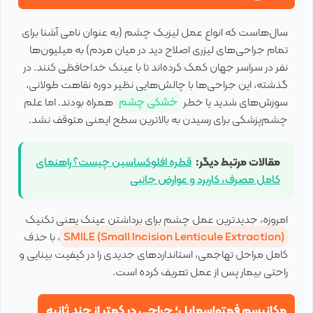
سال‌هاست که انواع عمل لیزیک چشم (به عنوان نامی آشنا برای
تمام جراحی‌های لیزری اصلاح دید در میان مردم) به میلیون‌ها
نفر در سراسر جهان کمک کرده‌اند تا با عینک خداحافظی کنند. در
گذشته، این جراحی‌ها با چالش‌هایی نظیر دوره نقاهت طولانی،
سوزش‌های شدید یا خطر
خشکی چشم
همراه بودند. اما علم
چشم‌پزشکی برای رسیدن به بالاترین سطح ایمنی متوقف نشد.
مقالات مرتبط دیگر:
قطره افلوکساسین چیست؟ راهنمای
کامل مصرف، کاربرد و عوارض جانبی
امروزه، جدیدترین عمل چشم برای برداشتن عینک یعنی تکنیک
SMILE (Small Incision Lenticule Extraction)
، با حذف
کامل مراحل تهاجمی، استانداردهای جدیدی را در کیفیت بینایی و
راحتی بیمار پس از عمل تعریف کرده است.
مکانیسم فمتواسمایل؛ جراحی در کمتر از چند ثانیه