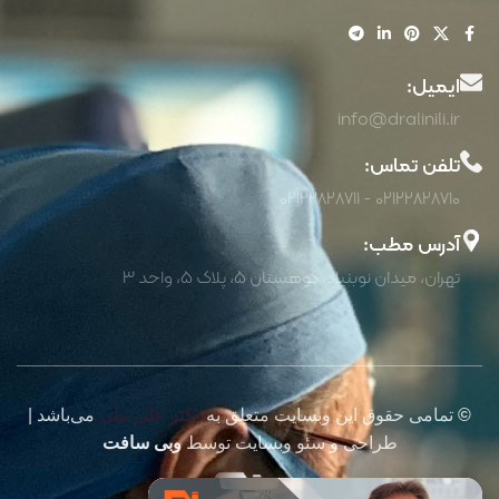
ایمیل:
info@dralinili.ir
تلفن تماس:
02122828710 - 02122828711
آدرس مطب:
تهران، میدان نوبنیاد، کوهستان 5، پلاک 5، واحد 3
©
تمامی حقوق این وبسایت متعلق به
دکتر علی نیلی
می‌باشد |
طراحی و سئو وبسایت توسط
وبی سافت