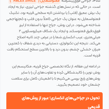
۱۴۰۵، جراحی فوق‌پیشرفته
فمتواسمایل (
ReLEx SMILE
)
است. در حالی که در نسل‌های گذشته جراحی لیزری، نیاز به ایجاد
یک برش عمیق (فلپ) یا برداشتن لایه سطحی قرنیه بود، تکنیک
فمتواسمایل به عنوان یک جراحی کاملاً بدون فلپ و کم‌تهاجمی
شناخته می‌شود. در این روش، جراح تنها با استفاده از لیزر
فوق‌دقیق فمتوسکند و ایجاد یک شکاف میکروسکوپی ۲
میلی‌متری، عیب انکساری شما را در عرض چند ثانیه اصلاح
می‌کند. نتیجه این تکنولوژی، دستیابی به دیدی شفاف با کمترین
میزان خشکی چشم، بدون درد و با بالاترین سطح استحکام بافت
قرنیه است.
در ادامه این مقاله، از نگاه تخصصی جراح قرنیه، مکانیسم این
روش نوین را کالبدشکافی کرده و تفاوت‌های آن را با سایر
روش‌های رایج بررسی می‌کنیم تا با اطمینان کامل برای سلامت
چشمان خود تصمیم بگیرید.
تحول در جراحی‌های انکساری؛ عبور از روش‌های
قدیمی