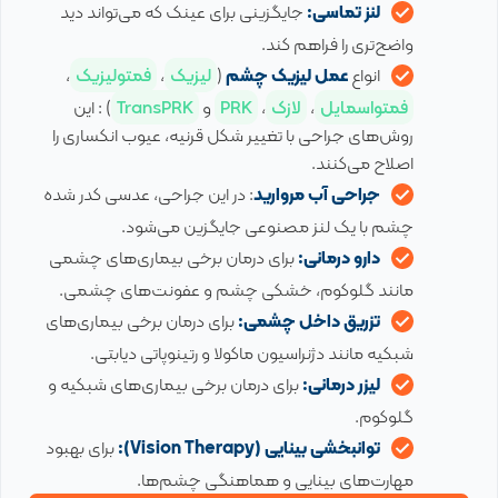
لنز تماسی:
جایگزینی برای عینک که می‌تواند دید
واضح‌تری را فراهم کند.
انواع
عمل لیزیک چشم
(
لیزیک
،
فمتولیزیک
،
فمتواسمایل
،
لازک
،
PRK
و
TransPRK
) : این
روش‌های جراحی با تغییر شکل قرنیه، عیوب انکساری را
اصلاح می‌کنند.
جراحی آب مروارید
: در این جراحی، عدسی کدر شده
چشم با یک لنز مصنوعی جایگزین می‌شود.
دارو درمانی:
برای درمان برخی بیماری‌های چشمی
مانند گلوکوم، خشکی چشم و عفونت‌های چشمی.
تزریق داخل چشمی:
برای درمان برخی بیماری‌های
شبکیه مانند دژنراسیون ماکولا و رتینوپاتی دیابتی.
لیزر درمانی:
برای درمان برخی بیماری‌های شبکیه و
گلوکوم.
توانبخشی بینایی (Vision Therapy):
برای بهبود
مهارت‌های بینایی و هماهنگی چشم‌ها.