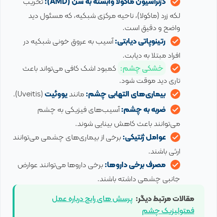
دژنراسیون ماکولا وابسته به سن (AMD):
تخریب
لکه زرد (ماکولا)، ناحیه مرکزی شبکیه، که مسئول دید
واضح و دقیق است.
رتینوپاتی دیابتی:
آسیب به عروق خونی شبکیه در
افراد مبتلا به دیابت.
خشکی چشم:
کمبود اشک کافی می‌تواند باعث
تاری دید موقت شود.
بیماری‌های التهابی چشم:
مانند
یووئیت
(Uveitis).
ضربه به چشم:
آسیب‌های فیزیکی به چشم
می‌توانند باعث کاهش بینایی شوند.
عوامل ژنتیکی:
برخی از بیماری‌های چشمی می‌توانند
ارثی باشند.
مصرف برخی داروها:
برخی داروها می‌توانند عوارض
جانبی چشمی داشته باشند.
مقالات مرتبط دیگر:
پرسش های رایج درباره عمل
فمتولیزیک چشم