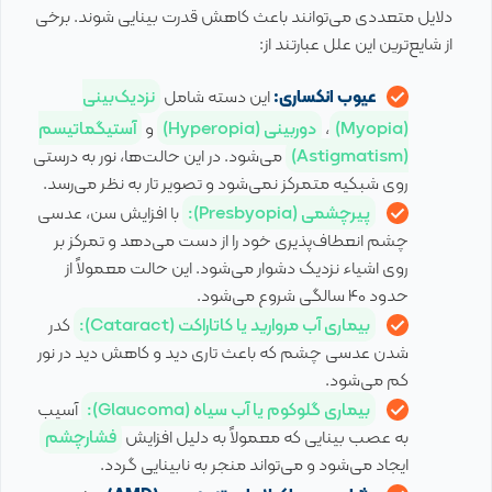
دلایل متعددی می‌توانند باعث کاهش قدرت بینایی شوند. برخی
از شایع‌ترین این علل عبارتند از:
عیوب انکساری:
این دسته شامل
نزدیک‌بینی
(Myopia)
،
دوربینی (Hyperopia)
و
آستیگماتیسم
(Astigmatism)
می‌شود. در این حالت‌ها، نور به درستی
روی شبکیه متمرکز نمی‌شود و تصویر تار به نظر می‌رسد.
پیرچشمی (Presbyopia):
با افزایش سن، عدسی
چشم انعطاف‌پذیری خود را از دست می‌دهد و تمرکز بر
روی اشیاء نزدیک دشوار می‌شود. این حالت معمولاً از
حدود 40 سالگی شروع می‌شود.
بیماری آب مروارید یا کاتاراکت (Cataract):
کدر
شدن عدسی چشم که باعث تاری دید و کاهش دید در نور
کم می‌شود.
بیماری گلوکوم یا آب سیاه (Glaucoma):
آسیب
به عصب بینایی که معمولاً به دلیل افزایش
فشارچشم
ایجاد می‌شود و می‌تواند منجر به نابینایی گردد.