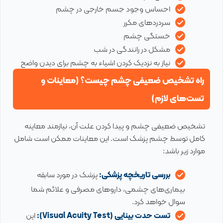
احساس وجود جسم خارجی در چشم
سردردهای مکرر
خستگی چشم
مشکل در رانندگی در شب
نیاز به نزدیک کردن اشیاء به چشم برای دیدن واضح
راه تشخیص ضعیفی چشم چیست؟ (معاینات و
تست‌های لازم)
تشخیص ضعیفی چشم و پیدا کردن علت آن، نیازمند معاینه
کامل توسط چشم پزشک است. این معاینات ممکن است شامل
موارد زیر باشد:
بررسی تاریخچه پزشکی:
پزشک در مورد سابقه
بیماری‌های چشمی، داروهای مصرفی و علائم شما
سوال خواهد کرد.
تست حدت بینایی (Visual Acuity Test):
این