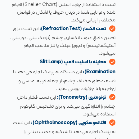
تست با استفاده از چارت اسنلن (Snellen Chart) انجام
شده و توانایی شما در دیدن حروف یا اشکال در فواصل
مختلف را ارزیابی می‌کند.
تست انکسار (Refraction Test):
این تست برای
تعیین دقیق عیوب انکساری چشم (نزدیک‌بینی، دوربینی،
آستیگماتیسم) و تجویز عینک یا لنز مناسب انجام
می‌شود.
معاینه با اسلیت لامپ (Slit Lamp
Examination):
این دستگاه به پزشک اجازه می‌دهد تا
قسمت‌های مختلف چشم، از جمله قرنیه، عدسی و
زجاجیه را با جزئیات بررسی نماید.
تونومتری (Tonometry):
این تست فشار داخل
چشم را اندازه‌گیری می‌کند و برای تشخیص گلوکوم
استفاده می‌شود.
افتالموسکوپی (Ophthalmoscopy):
این تست
به پزشک اجازه می‌دهد تا شبکیه و عصب بینایی را