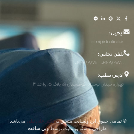
ایمیل:
info@dralinili.ir
تلفن تماس:
02122828710 - 02122828711
آدرس مطب:
تهران، میدان نوبنیاد، کوهستان 5، پلاک 5، واحد 3
©
تمامی حقوق این وبسایت متعلق به
دکتر علی نیلی
می‌باشد |
طراحی و سئو وبسایت توسط
وبی سافت