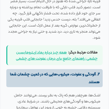
قرنیه تازه جراحی شده که هنوز در حال التیام است، بسیار مضر
است. تصور کنید فلپ نازکی که با ظرافت تمام برداشته و دوباره
سر جای خود قرار داده شده، تحت فشار ناگهانی قرار گیرد. چه
اتفاقی می‌افتد؟ بله، درست حدس زدید! جابجایی فلپ قرنیه یکی
از خطرناک‌ترین عوارض گریه بعد از عمل لازک است. این جابجایی
می‌تواند منجر به تاری دید، درد شدید و حتی نیاز به جراحی مجدد
شود.
مقالات مرتبط دیگر:
همه چیز درباره پماد اریترومایسین
چشمی: راهنمای جامع برای درمان عفونت های چشمی
2. آلودگی و عفونت، میکروب‌هایی که در کمین چشمان شما
هستند
اشک‌ها، هرچقدر هم که پاک به نظر برسند، می‌توانند حامل
میکروب‌ها و آلودگی‌های محیطی باشند. در شرایط عادی،
سیستم دفاعی چشم به خوبی از ورود این عوامل بیماری‌زا