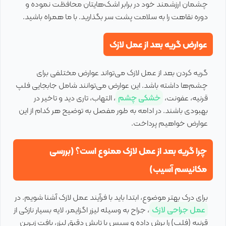
چشمان ارزشمند خود در برابر اشک‌هایتان محافظت نموده و
دوره نقاهت را به سلامت پشت سر بگذارید. با ما همراه باشید.
عوارض گریه بعد از عمل لازک
گریه کردن بعد از عمل لازک می‌تواند عوارض مختلفی برای
چشم‌ها داشته باشد. این عوارض می‌توانند شامل جابجایی فلپ
قرنیه، عفونت،
خشکی چشم
، التهاب، تاری دید و تاخیر در
بهبودی باشند. در ادامه به طور مفصل به توضیح هر کدام از این
عوارض خواهیم پرداخت.
چرا گریه بعد از عمل لازک ممنوع است؟ (بررسی
مکانیسم آسیب)
برای درک بهتر موضوع، ابتدا باید با فرآیند عمل لازک آشنا شویم. در
عمل جراحی لازک
، جراح به وسیله لیزر اگزایمر، لایه بسیار نازکی از
قرنیه (فلپ) را برش داده و سپس با تابش دقیق لیزر، بافت زیرین