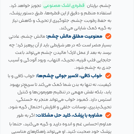
چشم، برایتان
قطره‌ی اشک مصنوعی
تجویز خواهد کرد.
استفاده منظم و دقیق از این قطره‌ها، طبق دستور پزشک،
به حفظ رطوبت چشم، جلوگیری از تحریک و کاهش نیاز
به گریه کمک شایانی می‌کند.
ممنوعیت مطلق مالش چشم:
مالش چشم، عادتی
بسیار مضر است که در هر شرایطی باید از آن پرهیز کرد؛ چه
برسد به بعد از عمل لازک! مالیدن چشم می‌تواند باعث
جابجایی فلپ قرنیه، تحریک، التهاب، ورود آلودگی و آسیب
جدی به چشم شود.
خواب کافی، اکسیر جوانی چشم‌ها:
خواب کافی و با
کیفیت، نه تنها به بدن شما کمک می‌کند تا سریع‌تر بهبود
یابد، بلکه نقش مهمی در تنظیم هورمون‌ها و کنترل
استرس دارد. کمبود خواب می‌تواند منجر به خستگی،
تحریک‌پذیری، نوسانات خلقی و افزایش احتمال گریه شود.
مشاوره با پزشک، کلید حل مشکلات:
اگر به طور
مداوم احساس غم و اندوه دارید و گریه می‌کنید، حتما با
پزشک خود صحبت کنید. او می‌تواند راهکارهای مناسبی