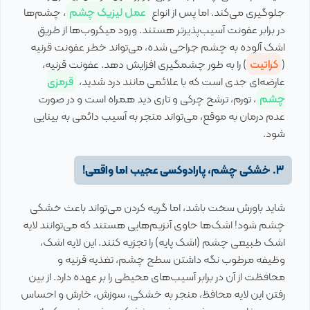
جلوگیری می‌کند. اما پس از انواع
عمل لیزیک چشم
، چشم‌ها
در برابر عفونت آسیب‌پذیرتر هستند. ورود میکروب‌ها از طریق
اشک آلوده به چشم جراحی شده، می‌تواند خطر عفونت قرنیه
(
کراتیت
) را به طور چشمگیری افزایش دهد. عفونت قرنیه،
عارضه‌ای جدی است که با علائمی مانند درد شدید،
قرمزی
چشم
، تورم، ترشح چرکی و تاری دید همراه است و در صورت
عدم درمان به موقع، می‌تواند منجر به آسیب دائمی به بینایی
شود.
3. خشکی چشم، پارادوکسی عجیب اما واقعی!
شاید باورش سخت باشد، اما گریه کردن می‌تواند باعث خشکی
چشم شود! اشک‌ها حاوی آنزیم‌هایی هستند که می‌توانند لایه
اشک طبیعی چشم (اشک پایه) را تجزیه کنند. این لایه اشک،
وظیفه مرطوب نگه داشتن سطح چشم، تغذیه قرنیه و
محافظت از آن در برابر آسیب‌های محیطی را بر عهده دارد. از بین
رفتن این لایه محافظ، منجر به خشکی، سوزش، خارش و احساس