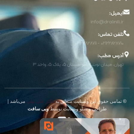
ایمیل:
info@dralinili.ir
تلفن تماس:
02122828710 - 02122828711
آدرس مطب:
تهران، میدان نوبنیاد، کوهستان 5، پلاک 5، واحد 3
©
تمامی حقوق این وبسایت متعلق به
دکتر علی نیلی
می‌باشد |
طراحی و سئو وبسایت توسط
وبی سافت